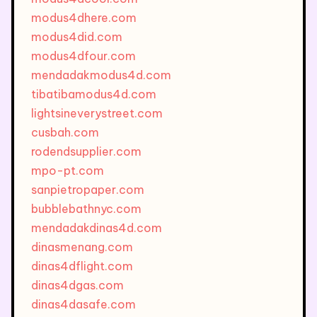
modus4dhere.com
modus4did.com
modus4dfour.com
mendadakmodus4d.com
tibatibamodus4d.com
lightsineverystreet.com
cusbah.com
rodendsupplier.com
mpo-pt.com
sanpietropaper.com
bubblebathnyc.com
mendadakdinas4d.com
dinasmenang.com
dinas4dflight.com
dinas4dgas.com
dinas4dasafe.com