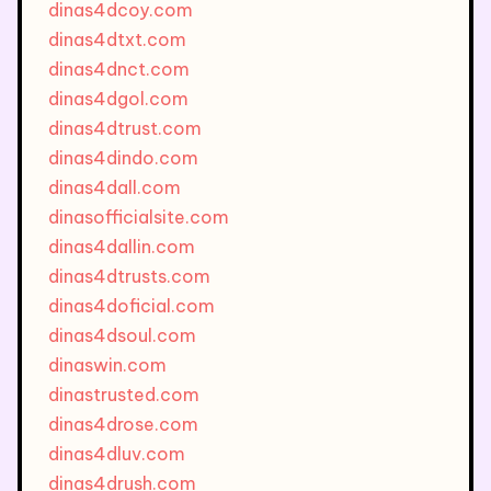
dinas4dcoy.com
dinas4dtxt.com
dinas4dnct.com
dinas4dgol.com
dinas4dtrust.com
dinas4dindo.com
dinas4dall.com
dinasofficialsite.com
dinas4dallin.com
dinas4dtrusts.com
dinas4doficial.com
dinas4dsoul.com
dinaswin.com
dinastrusted.com
dinas4drose.com
dinas4dluv.com
dinas4drush.com