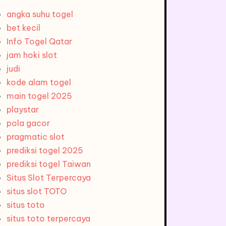
angka suhu togel
bet kecil
Info Togel Qatar
jam hoki slot
judi
kode alam togel
main togel 2025
playstar
pola gacor
pragmatic slot
prediksi togel 2025
prediksi togel Taiwan
Situs Slot Terpercaya
situs slot TOTO
situs toto
situs toto terpercaya