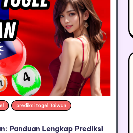
el
prediksi togel Taiwan
n: Panduan Lengkap Prediksi