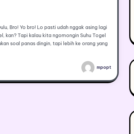
lu, Bro! Yo bro! Lo pasti udah nggak asing lagi
l, kan? Tapi kalau kita ngomongin Suhu Togel
bukan soal panas dingin, tapi lebih ke orang yang
mpopt