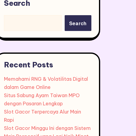
Search
Search
Recent Posts
Memahami RNG & Volatilitas Digital
dalam Game Online
Situs Sabung Ayam Taiwan MPO
dengan Pasaran Lengkap
Slot Gacor Terpercaya Alur Main
Rapi
Slot Gacor Minggu Ini dengan Sistem