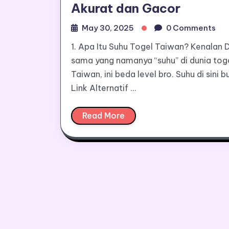
Akurat dan Gacor
May 30, 2025
0 Comments
1. Apa Itu Suhu Togel Taiwan? Kenalan Du
sama yang namanya “suhu” di dunia toge
Taiwan, ini beda level bro. Suhu di sini 
Link Alternatif …
Read More