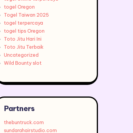
togel Oregon
Togel Taiwan 2025
togel terpercaya
togel tips Oregon
Toto Jitu Hari Ini
Toto Jitu Terbaik
Uncategorized
Wild Bounty slot
Partners
thebuntruck.com
sundarahairstudio.com