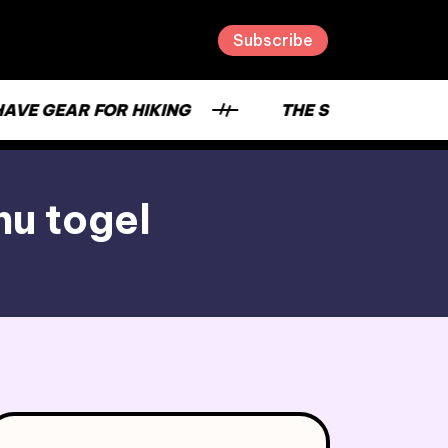
Subscribe
GEAR FOR HIKING
THE STRENGTH OF A PLA
hu togel