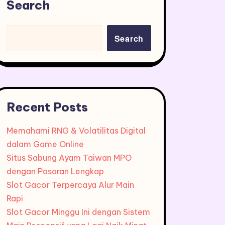
Search
Search
Recent Posts
Memahami RNG & Volatilitas Digital
dalam Game Online
Situs Sabung Ayam Taiwan MPO
dengan Pasaran Lengkap
Slot Gacor Terpercaya Alur Main
Rapi
Slot Gacor Minggu Ini dengan Sistem