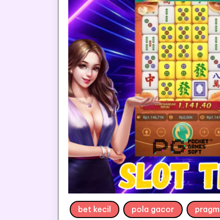
bet kecil
pola gacor
pragma