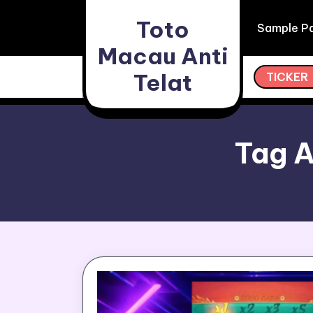
Skip
Toto
to
Sample P
content
Macau Anti
Telat
T-BASED DIET | ADOPTING MINIMALISM: STREAMLI
TICKER
Tag A