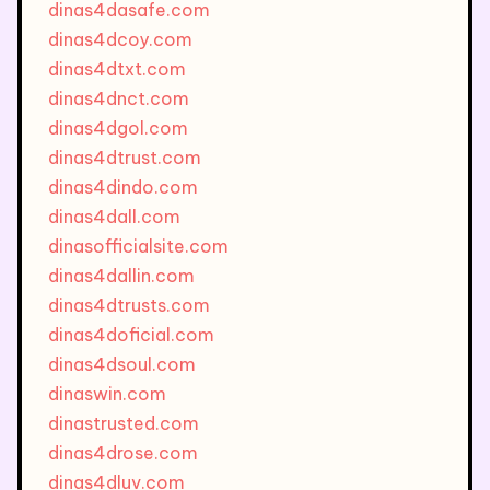
dinas4dasafe.com
dinas4dcoy.com
dinas4dtxt.com
dinas4dnct.com
dinas4dgol.com
dinas4dtrust.com
dinas4dindo.com
dinas4dall.com
dinasofficialsite.com
dinas4dallin.com
dinas4dtrusts.com
dinas4doficial.com
dinas4dsoul.com
dinaswin.com
dinastrusted.com
dinas4drose.com
dinas4dluv.com