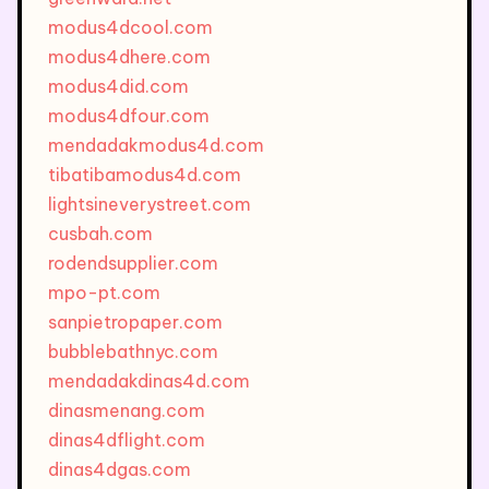
modus4dcool.com
modus4dhere.com
modus4did.com
modus4dfour.com
mendadakmodus4d.com
tibatibamodus4d.com
lightsineverystreet.com
cusbah.com
rodendsupplier.com
mpo-pt.com
sanpietropaper.com
bubblebathnyc.com
mendadakdinas4d.com
dinasmenang.com
dinas4dflight.com
dinas4dgas.com