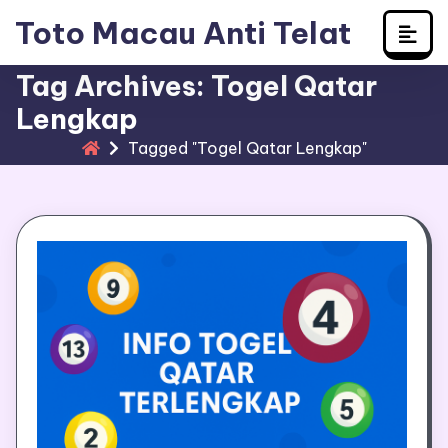
Skip
Toto Macau Anti Telat
to
content
Tag Archives: Togel Qatar
Lengkap
Tagged "Togel Qatar Lengkap"