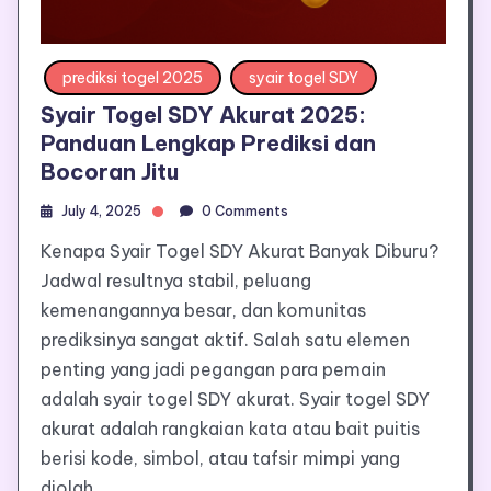
prediksi togel 2025
syair togel SDY
Syair Togel SDY Akurat 2025:
Panduan Lengkap Prediksi dan
Bocoran Jitu
July 4, 2025
0 Comments
Kenapa Syair Togel SDY Akurat Banyak Diburu?
Jadwal resultnya stabil, peluang
kemenangannya besar, dan komunitas
prediksinya sangat aktif. Salah satu elemen
penting yang jadi pegangan para pemain
adalah syair togel SDY akurat. Syair togel SDY
akurat adalah rangkaian kata atau bait puitis
berisi kode, simbol, atau tafsir mimpi yang
diolah …