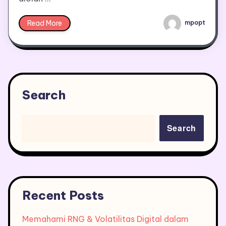
Read More
mpopt
Search
Search
Recent Posts
Memahami RNG & Volatilitas Digital dalam