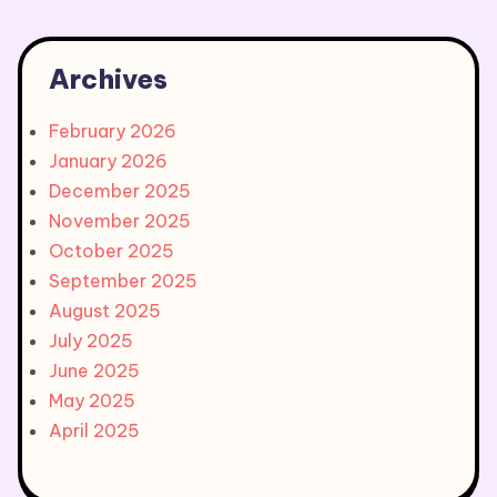
Archives
February 2026
January 2026
December 2025
November 2025
October 2025
September 2025
August 2025
July 2025
June 2025
May 2025
April 2025