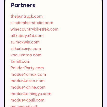
Partners
thebuntruck.com
sundarahairstudio.com
winecountrybiketrek.com
altkebaya4d.com
suimaxwin.com
sirkuitsenja.com
vacuumtop.com
fxmill.com
PoliticsParty.com
modus4dmax.com
modus4dsec.com
modus4dnine.com
modus4dmingyu.com
modus4dbull.com
greenward.net