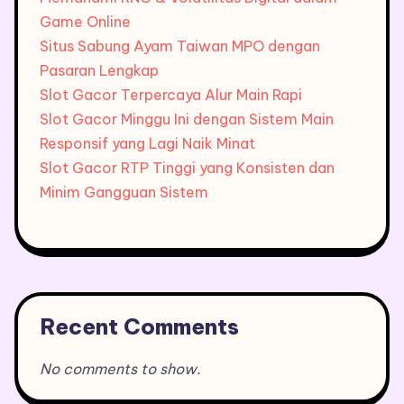
Game Online
Situs Sabung Ayam Taiwan MPO dengan
Pasaran Lengkap
Slot Gacor Terpercaya Alur Main Rapi
Slot Gacor Minggu Ini dengan Sistem Main
Responsif yang Lagi Naik Minat
Slot Gacor RTP Tinggi yang Konsisten dan
Minim Gangguan Sistem
Recent Comments
No comments to show.