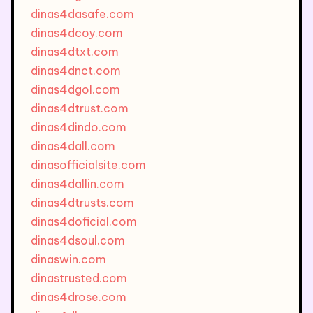
dinas4dasafe.com
dinas4dcoy.com
dinas4dtxt.com
dinas4dnct.com
dinas4dgol.com
dinas4dtrust.com
dinas4dindo.com
dinas4dall.com
dinasofficialsite.com
dinas4dallin.com
dinas4dtrusts.com
dinas4doficial.com
dinas4dsoul.com
dinaswin.com
dinastrusted.com
dinas4drose.com