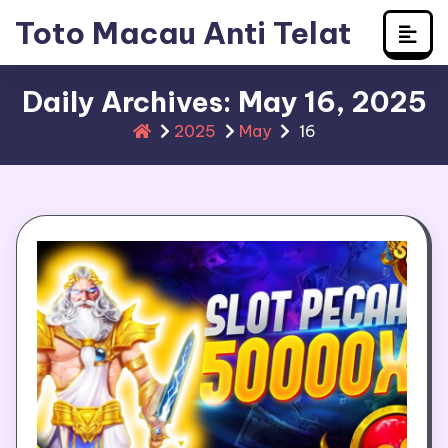
Skip
Toto Macau Anti Telat
to
content
Daily Archives: May 16, 2025
2025
May
16