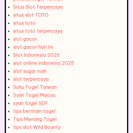
Situs Slot Terpercaya
situs slot TOTO
situs toto
situs toto terpercaya
slot gacor
slot gacor hari ini
Slot Indonesia 2025
slot online Indonesia 2025
slot sugar rush
slot terpercaya
Suhu Togel Taiwan
Syair Togel Macau
syair togel SDY
tips bermain togel
Tips Menang Togel
tips slot Wild Bounty